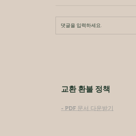
댓글을 입력하세요.
릴리즈파이프 클래스 in 비피
필라테스 성균관대점:)
​교환 환불 정책
- PDF 문서 다운받기