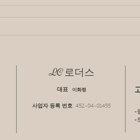
BCE
안녕하
BCES
Exer
명단 
001 
LC Roders 릴리즈파이프, 매
2022-
경바이어스가이드 영문 월간
지 Korea Buyers Guide 9월호
에 소개
LC 로더스
대표
이화령
사업자 등록 번호
452-04-01455
-
-