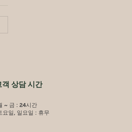
S 자격 소유자 명단
세요! LC Roders 입니다:)
(Body Conditioning
cise Specialist) 자격 소유자
공지합니다. 조O현 2022-A-
김O규 2022-A-002 이O범
A-003...
고객 상담
시간
월 ~ 금 : 24시간
토요일, 일요일 : 휴무