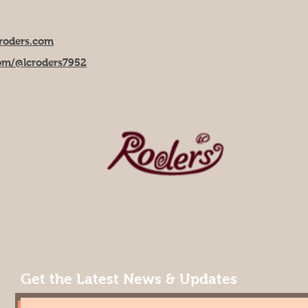
roders.com
om/@lcroders7952
Get the Latest News & Updates